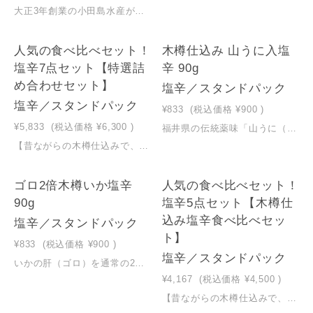
大正3年創業の小田島水産が、伝統の秋田杉の木樽で7日間熟成させた逸品。 まろやかで深い味わいが特徴です。 【昔ながらの木樽仕込みで、まろやかな旨味】 小田島水産の塩辛は、昔から受け継がれる木樽仕込み。 木樽で一週間、じっくりと熟成発酵させることで、 いか本来の旨味を感じられる「まろやかで味わい深い」塩辛となります。 着色料は使用せず、自然にほんのりと色づくやさしい「さくら色」。 塩辛のコク深さと、まろやかな口あたりが、 ごはんにも、お酒にも、よく合います。【贈答用の杉のミニ樽入※フタを開けにくい場合は、緑のタガ（輪）を下にずらして、樽の締めを緩めてご開封ください。】
人気の食べ比べセット！
木樽仕込み 山うに入塩
塩辛7点セット【特選詰
辛 90g
め合わせセット】
塩辛／スタンドパック
塩辛／スタンドパック
¥833
(税込価格
¥900
)
¥5,833
(税込価格
¥6,300
)
福井県の伝統薬味「山うに（ゆず）」との絶妙な組み合わせ。いかの旨味と山うにのコクが調和した贅沢な一品です。【昔ながらの木樽仕込みで、まろやかな旨味】小田島水産の塩辛は、昔から受け継がれる木樽仕込み。木樽で一週間、じっくりと熟成発酵させることでいか本来の旨味を感じられる「まろやかで味わい深い」塩辛となります。着色料は使用せず、自然にほんのりと色づくやさしい「さくら色」。塩辛のコク深さと、まろやかな口あたりがごはんにも、お酒にも、よく合います。
【昔ながらの木樽仕込みで、まろやかな旨味】小田島水産の塩辛は、昔から受け継がれる木樽仕込み。木樽で一週間、じっくりと熟成発酵させることでいか本来の旨味を感じられる「まろやかで味わい深い」塩辛となります。着色料は使用せず、自然にほんのりと色づくやさしい「さくら色」。塩辛のコク深さと、まろやかな口あたりがごはんにも、お酒にも、よく合います。
ゴロ2倍木樽いか塩辛
人気の食べ比べセット！
90g
塩辛5点セット【木樽仕
込み塩辛食べ比べセッ
塩辛／スタンドパック
ト】
¥833
(税込価格
¥900
)
塩辛／スタンドパック
いかの肝（ゴロ）を通常の2倍使用し、濃厚な旨味が特徴。深い味わいをお楽しみください。【昔ながらの木樽仕込みで、まろやかな旨味】小田島水産の塩辛は、昔から受け継がれる木樽仕込み。木樽で一週間、じっくりと熟成発酵させることでいか本来の旨味を感じられる「まろやかで味わい深い」塩辛となります。着色料は使用せず、自然にほんのりと色づくやさしい「さくら色」。塩辛のコク深さと、まろやかな口あたりがごはんにも、お酒にも、よく合います。
¥4,167
(税込価格
¥4,500
)
【昔ながらの木樽仕込みで、まろやかな旨味】小田島水産の塩辛は、昔から受け継がれる木樽仕込み。木樽で一週間、じっくりと熟成発酵させることでいか本来の旨味を感じられる「まろやかで味わい深い」塩辛となります。着色料は使用せず、自然にほんのりと色づくやさしい「さくら色」。塩辛のコク深さと、まろやかな口あたりがごはんにも、お酒にも、よく合います。