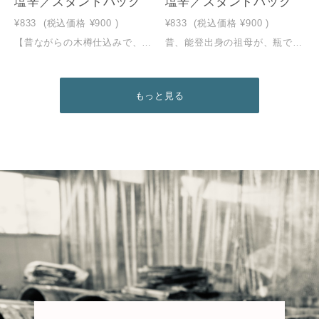
塩辛／スタンドパック
塩辛／スタンドパック
¥833
(税込価格
¥900
)
¥833
(税込価格
¥900
)
【昔ながらの木樽仕込みで、まろやかな旨味】小田島水産の塩辛は、昔から受け継がれる木樽仕込み。木樽で一週間、じっくりと熟成発酵させることでいか本来の旨味を感じられる「まろやかで味わい深い」塩辛となります。着色料は使用せず、自然にほんのりと色づくやさしい「さくら色」。塩辛のコク深さと、まろやかな口あたりがごはんにも、お酒にも、よく合います。
昔、能登出身の祖母が、瓶で作ってくれた松前漬。するめの香りがして大変風味豊かなものでした。そんな手作りの味を記憶の中に求め、再現しました。南茅部（函館）産真昆布、函館産がごめ昆布、スルメ、そして数の子を使い、秘伝のタレでじっくりと仕上げました。添加物を極力抑えた手作りの味をご賞味ください。
もっと見る