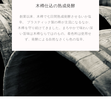
木樽仕込の熟成発酵
創業以来、木樽で七日間熟成発酵させるいか塩
辛。 プラスティック製の樽が主流になるなか、
木樽を守り続けてきました。まろやかで味わい深
い旨味は木樽ならではのもの。着色料は使用せ
ず、発酵による自然なさくら色の塩辛。