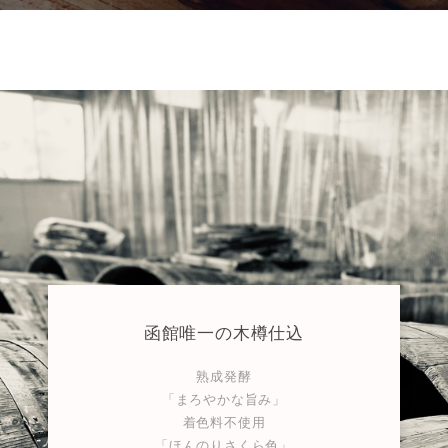
函館唯一の木樽仕込
熟成発酵
「まろやかな旨み」
着色料不使用
「ほんのりさくら色」