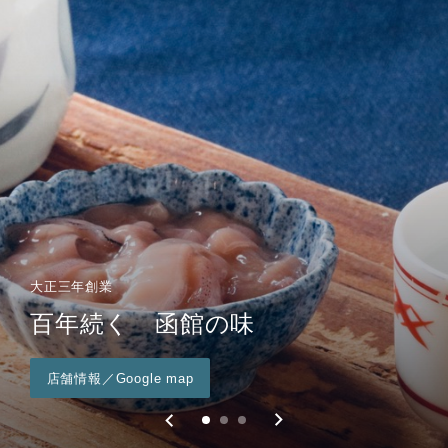
工場直売所 塩辛バル
大正三年創業
「日本酒とたのしむ塩辛食べくら
美味しい発酵のひみつ
百年続く 函館の味
社長の工場見学
べ」
店舗情報／Google map
ご予約はこちら／じゃらん
詳細はこちら／ヒトサラ