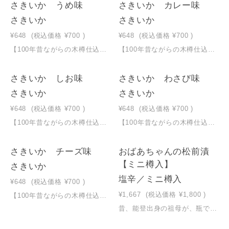
さきいか うめ味
さきいか カレー味
さきいか
さきいか
¥648
(税込価格
¥700
)
¥648
(税込価格
¥700
)
【100年昔ながらの木樽仕込みで塩辛を作り続ける小田島水産の新定番！】大正3年創業の小田島水産が、新しいさきいかを開発！うめ味
【100年昔ながらの木樽仕込みで塩辛を作り続ける小田島水産の新定番！】大正3年創業の小田島水産が、新しいさきいかを開発！カレー味
さきいか しお味
さきいか わさび味
さきいか
さきいか
¥648
(税込価格
¥700
)
¥648
(税込価格
¥700
)
【100年昔ながらの木樽仕込みで塩辛を作り続ける小田島水産の新定番！】大正3年創業の小田島水産が、新しいさきいかを開発！しお味
【100年昔ながらの木樽仕込みで塩辛を作り続ける小田島水産の新定番！】大正3年創業の小田島水産が、新しいさきいかを開発！わさび味
さきいか チーズ味
おばあちゃんの松前漬
【ミニ樽入】
さきいか
塩辛／ミニ樽入
¥648
(税込価格
¥700
)
¥1,667
(税込価格
¥1,800
)
【100年昔ながらの木樽仕込みで塩辛を作り続ける小田島水産の新定番！】大正3年創業の小田島水産が、新しいさきいかを開発！チーズ味
昔、能登出身の祖母が、瓶で作ってくれた松前漬。するめの香りがして大変風味豊かなものでした。そんな手作りの味を記憶の中に求め、再現しました。南茅部（函館）産真昆布、函館産がごめ昆布、スルメ、そして数の子を使い、秘伝のタレでじっくりと仕上げました。添加物を極力抑えた手作りの味をご賞味ください。