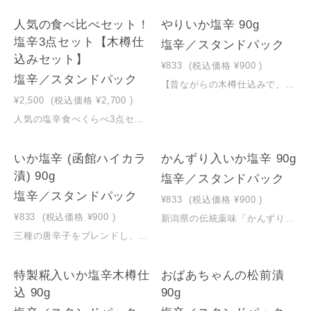
人気の食べ比べセット！
やりいか塩辛 90g
塩辛3点セット【木樽仕
塩辛／スタンドパック
込みセット】
¥833
(税込価格
¥900
)
塩辛／スタンドパック
【昔ながらの木樽仕込みで、まろやかな旨味】小田島水産の塩辛は、昔から受け継がれる木樽仕込み。木樽で一週間、じっくりと熟成発酵させることでいか本来の旨味を感じられる「まろやかで味わい深い」塩辛となります。着色料は使用せず、自然にほんのりと色づくやさしい「さくら色」。塩辛のコク深さと、まろやかな口あたりがごはんにも、お酒にも、よく合います。
¥2,500
(税込価格
¥2,700
)
人気の塩辛食べくらべ3点セット１）木樽仕込いか塩辛くコ:彡人気ナンバー1のまろやかな塩辛２）かんずり入いか塩辛くコ:彡新潟の伝統薬味をあわせた唐辛子の香りとマッチした塩辛３）ゴロ２倍いか塩辛くコ:彡通常の塩辛より２倍イカのワタを使用した濃厚な塩辛【昔ながらの木樽仕込みで、まろやかな旨味】
いか塩辛 (函館ハイカラ
かんずり入いか塩辛 90g
漬) 90g
塩辛／スタンドパック
塩辛／スタンドパック
¥833
(税込価格
¥900
)
¥833
(税込価格
¥900
)
新潟県の伝統薬味「かんずり」との組み合わせは逸品。いかの旨味とかんずりの香りが調和した贅沢な味わいです。【昔ながらの木樽仕込みで、まろやかな旨味】小田島水産の塩辛は、昔から受け継がれる木樽仕込み。木樽で一週間、じっくりと熟成発酵させることでいか本来の旨味を感じられる「まろやかで味わい深い」塩辛となります。着色料は使用せず、自然にほんのりと色づくやさしい「さくら色」。塩辛のコク深さと、まろやかな口あたりがごはんにも、お酒にも、よく合います。
三種の唐辛子をブレンドし、ピリ辛の味わいが特徴。ご飯やお酒のお供に最適です。【昔ながらの木樽仕込みで、まろやかな旨味】小田島水産の塩辛は、昔から受け継がれる木樽仕込み。木樽で一週間、じっくりと熟成発酵させることでいか本来の旨味を感じられる「まろやかで味わい深い」塩辛となります。着色料は使用せず、自然にほんのりと色づくやさしい「さくら色」。塩辛のコク深さと、まろやかな口あたりがごはんにも、お酒にも、よく合います。
特製糀入いか塩辛木樽仕
おばあちゃんの松前漬
込 90g
90g