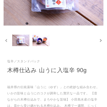
塩辛／スタンドパック
木樽仕込み 山うに入塩辛 90g
福井県の伝統薬味「山うに（ゆず）」との絶妙な組み合わせ。
いかの旨味と山うにのコクが調和した贅沢な一品です。 【昔
ながらの木樽仕込みで、まろやかな旨味】 小田島水産の塩辛
は、昔から受け継がれる木樽仕込み。 木樽で一週間、じっく