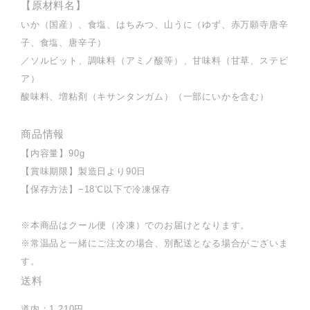
【原材料名】
いか（国産）、食塩、はちみつ、山うに（ゆず、赤万願寺唐辛
子、食塩、唐辛子）
／ソルビット、調味料（アミノ酸等）、甘味料（甘草、ステビ
ア）
酸味料、増粘剤（キサンタンガム）（一部にいかを含む）
商品情報
【内容量】
90g
【賞味期限】
製造日より90日
【保存方法】
−18℃以下で冷凍保存
※本商品はクール便（冷凍）でのお届けとなります。
※常温品と一緒にご注文の場合、別配送となる場合がございま
す。
送料
道内：1,210円