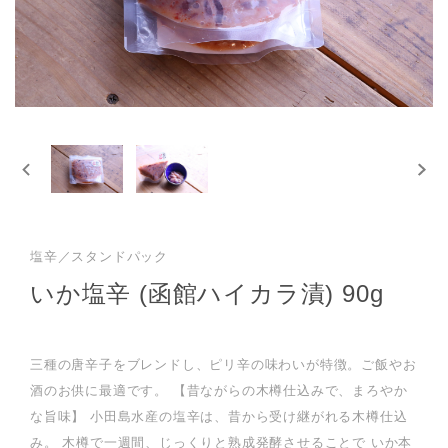
塩辛／スタンドパック
いか塩辛 (函館ハイカラ漬) 90g
三種の唐辛子をブレンドし、ピリ辛の味わいが特徴。ご飯やお
酒のお供に最適です。 【昔ながらの木樽仕込みで、まろやか
な旨味】 小田島水産の塩辛は、昔から受け継がれる木樽仕込
み。 木樽で一週間、じっくりと熟成発酵させることで いか本