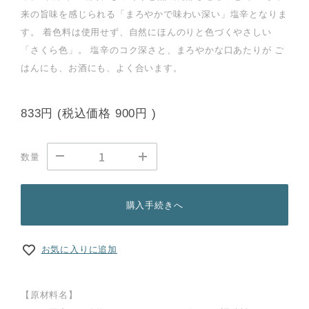
来の旨味を感じられる「まろやかで味わい深い」塩辛となりま
す。 着色料は使用せず、自然にほんのりと色づくやさしい
「さくら色」。 塩辛のコク深さと、まろやかな口あたりが ご
はんにも、お酒にも、よく合います。
833円
(税込価格
900円
)
数量
購入手続きへ
お気に入りに追加
【原材料名】