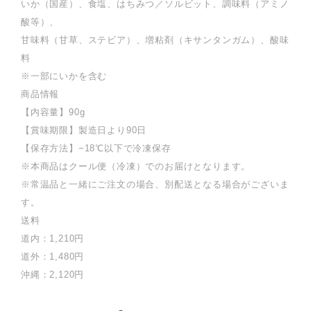
いか（国産）、食塩、はちみつ／ソルビット、調味料（アミノ
酸等）、
甘味料（甘草、ステビア）、増粘剤（キサンタンガム）、酸味
料
※一部にいかを含む
商品情報
【内容量】90g
【賞味期限】製造日より90日
【保存方法】−18℃以下で冷凍保存
※本商品はクール便（冷凍）でのお届けとなります。
※常温品と一緒にご注文の場合、別配送となる場合がございま
す。
送料
道内：1,210円
道外：1,480円
沖縄：2,120円