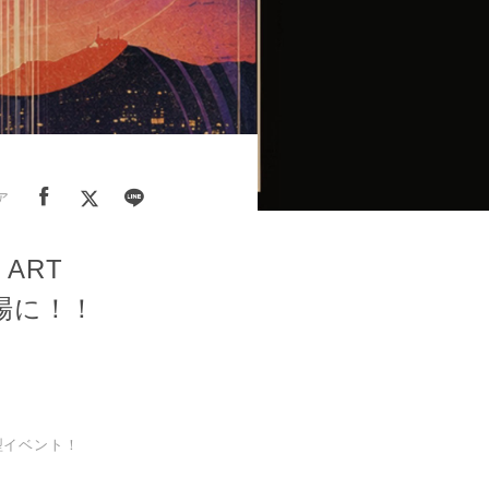
ア
ART
が会場に！！
」
型イベント！