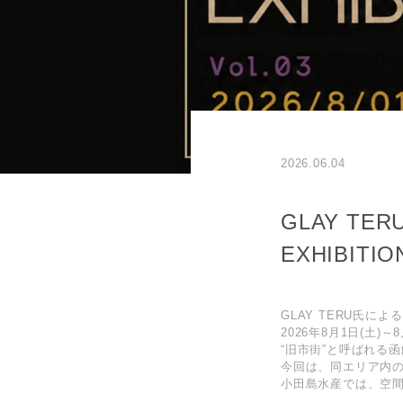
2026.06.04
GLAY T
EXHIBIT
GLAY TERU氏によるア
2026年8月1日(土)～
“旧市街”と呼ばれる
今回は、同エリア内
小田島水産では、空