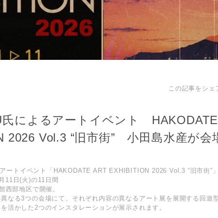
この記事をシェ
ERU氏によるアートイベント HAKODATE 
ION 2026 Vol.3 “旧市街” 小田島水産
ートイベント「HAKODATE ART EXHIBITION 2026 Vol.3 “旧市街”
8月11日(火)の11日間
函館西部地区で開催。
の異なる3つの会場にて、それぞれ内容の異なるアート展を展開する回遊
間を活かした2つのインスタレーションが展示されます。