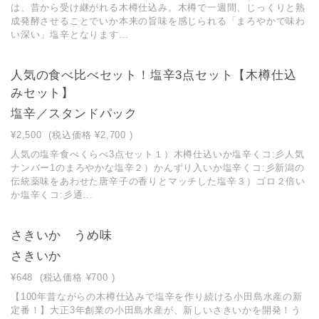
は、昔から受け継がれる木樽仕込み。木樽で一週間、じっくりと熟
成発酵させることでいか本来の旨味を感じられる「まろやかで味わ
い深い」塩辛となります...
人気の食べ比べセット！塩辛3点セット【木樽仕込
みセット】
塩辛／スタンドパック
¥2,500
(税込価格
¥2,700
)
人気の塩辛食べくらべ3点セット１）木樽仕込いか塩辛くコ:彡人気
ナンバー1のまろやかな塩辛２）かんずり入いか塩辛くコ:彡新潟の
伝統薬味をあわせた唐辛子の香りとマッチした塩辛３）ゴロ２倍い
か塩辛くコ:彡通...
さきいか うめ味
さきいか
¥648
(税込価格
¥700
)
【100年昔ながらの木樽仕込みで塩辛を作り続ける小田島水産の新
定番！】大正3年創業の小田島水産が、新しいさきいかを開発！う