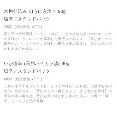
木樽仕込み 山うに入塩辛 90g
塩辛／スタンドパック
¥833
(税込価格
¥900
)
福井県の伝統薬味「山うに（ゆず）」との絶妙な組み合わせ。いか
の旨味と山うにのコクが調和した贅沢な一品です。【昔ながらの木
樽仕込みで、まろやかな旨味】小田島水産の塩辛は、昔から受け継
がれる木樽仕込み。木...
いか塩辛 (函館ハイカラ漬) 90g
塩辛／スタンドパック
¥833
(税込価格
¥900
)
三種の唐辛子をブレンドし、ピリ辛の味わいが特徴。ご飯やお酒の
お供に最適です。【昔ながらの木樽仕込みで、まろやかな旨味】小
田島水産の塩辛は、昔から受け継がれる木樽仕込み。木樽で一週
間、じっくりと熟成発酵...