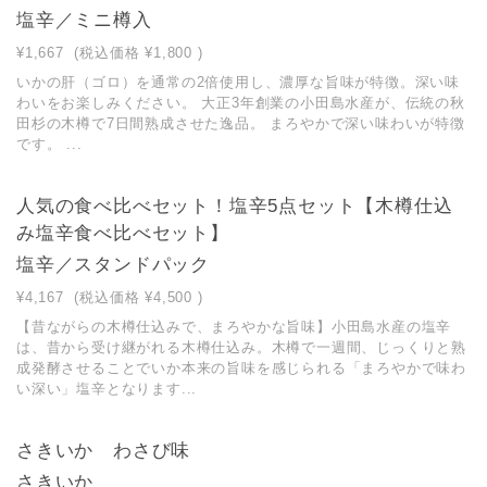
塩辛／ミニ樽入
¥1,667
(税込価格
¥1,800
)
いかの肝（ゴロ）を通常の2倍使用し、濃厚な旨味が特徴。深い味
わいをお楽しみください。 大正3年創業の小田島水産が、伝統の秋
田杉の木樽で7日間熟成させた逸品。 まろやかで深い味わいが特徴
です。 ...
人気の食べ比べセット！塩辛5点セット【木樽仕込
み塩辛食べ比べセット】
塩辛／スタンドパック
¥4,167
(税込価格
¥4,500
)
【昔ながらの木樽仕込みで、まろやかな旨味】小田島水産の塩辛
は、昔から受け継がれる木樽仕込み。木樽で一週間、じっくりと熟
成発酵させることでいか本来の旨味を感じられる「まろやかで味わ
い深い」塩辛となります...
さきいか わさび味
さきいか