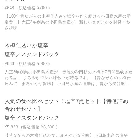
¥648
(税込価格
¥700
)
【100年昔ながらの木樽仕込みで塩辛を作り続ける小田島水産の新
定番！】大正3年創業の小田島水産が、新しいさきいかを開発！わ
さび味
木樽仕込いか塩辛
塩辛／スタンドパック
¥833
(税込価格
¥900
)
大正3年創業の小田島水産が、伝統の秋田杉の木樽で7日間熟成させ
た逸品。 まろやかで深い味わいが特徴です。 【昔ながらの木樽仕
込みで、まろやかな旨味】 小田島水産の塩辛は、昔から受け継...
人気の食べ比べセット！塩辛7点セット【特選詰め
合わせセット】
塩辛／スタンドパック
¥5,833
(税込価格
¥6,300
)
【昔ながらの木樽仕込みで、まろやかな旨味】小田島水産の塩辛