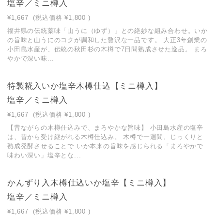
塩辛／ミニ樽入
¥1,667
(税込価格
¥1,800
)
福井県の伝統薬味「山うに（ゆず）」との絶妙な組み合わせ。いか
の旨味と山うにのコクが調和した贅沢な一品です。 大正3年創業の
小田島水産が、伝統の秋田杉の木樽で7日間熟成させた逸品。 まろ
やかで深い味...
特製糀入いか塩辛木樽仕込【ミニ樽入】
塩辛／ミニ樽入
¥1,667
(税込価格
¥1,800
)
【昔ながらの木樽仕込みで、まろやかな旨味】 小田島水産の塩辛
は、昔から受け継がれる木樽仕込み。 木樽で一週間、じっくりと
熟成発酵させることで いか本来の旨味を感じられる「まろやかで
味わい深い」塩辛とな...
かんずり入木樽仕込いか塩辛【ミニ樽入】
塩辛／ミニ樽入
¥1,667
(税込価格
¥1,800
)